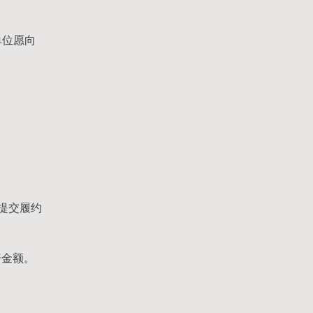
单位愿向
提交履约
赔金额。