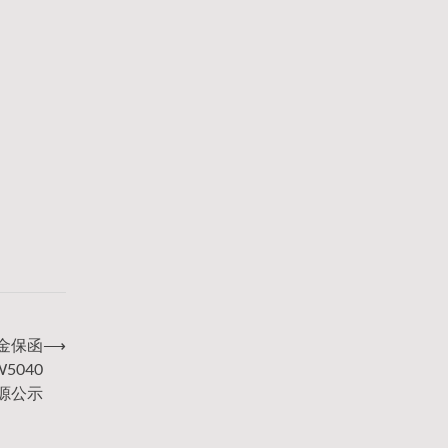
金保函
⟶
W5040
源公示