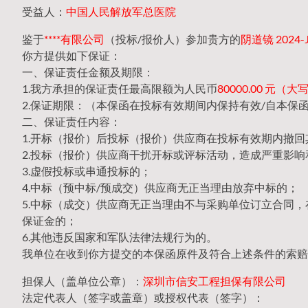
受益人：
中国人民解放军总医院
鉴于
****有限公司
（投标/报价人）参加贵方的
阴道镜 2024-
你方提供如下保证：
一、保证责任金额及期限：
1.我方承担的保证责任最高限额为人民币
80000.00 元
2.保证期限：（本保函在投标有效期间内保持有效/自本保
二、保证责任内容：
1.开标（报价）后投标（报价）供应商在投标有效期内撤
2.投标（报价）供应商干扰开标或评标活动，造成严重影响
3.虚假投标或串通投标的；
4.中标（预中标/预成交）供应商无正当理由放弃中标的；
5.中标（成交）供应商无正当理由不与采购单位订立合同
保证金的；
6.其他违反国家和军队法律法规行为的。
我单位在收到你方提交的本保函原件及符合上述条件的索赔
担保人（盖单位公章）：
深圳市信安工程担保有限公司
法定代表人（签字或盖章）或授权代表（签字）：