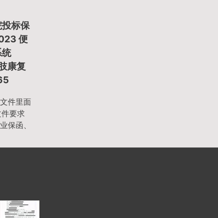
院投标保
023 便
系统
下肢康复
65
文件里面
文件要求
业保函、