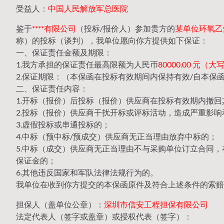
受益人：
中国人民解放军总医院
鉴于
****有限公司
（投标/报价人）参加贵方的
某单位环氧乙烷
称）的投标（谈判），我单位愿向你方提供如下保证：
一、保证责任金额及期限：
1.我方承担的保证责任最高限额为人民币
80000.00 元
2.保证期限：（本保函在投标有效期间内保持有效/自本保
二、保证责任内容：
1.开标（报价）后投标（报价）供应商在投标有效期内撤
2.投标（报价）供应商干扰开标或评标活动，造成严重影响
3.虚假投标或串通投标的；
4.中标（预中标/预成交）供应商无正当理由放弃中标的；
5.中标（成交）供应商无正当理由不与采购单位订立合同
保证金的；
6.其他违反国家和军队法律法规行为的。
我单位在收到你方提交的本保函原件及符合上述条件的索赔
担保人（盖单位公章）：
深圳市信安工程担保有限公司
法定代表人（签字或盖章）或授权代表（签字）：