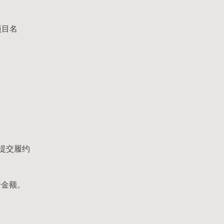
项目名
提交履约
赔金额。