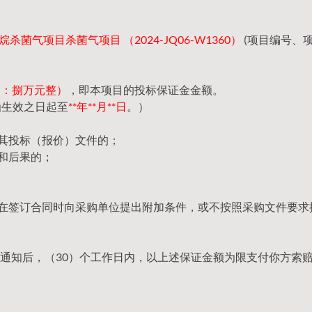
杀菌气项目杀菌气项目 （2024-JQ06-W1360）
(项目编号、
（大写：捌万元整）
，即本项目的投标保证金金额。
函生效之日起至
**年**月**日
。）
回其投标（报价）文件的；
和后果的；
，在签订合同时向采购单位提出附加条件，或不按照采购文件要求
通知后，（30）个工作日内，以上述保证金额为限支付你方索