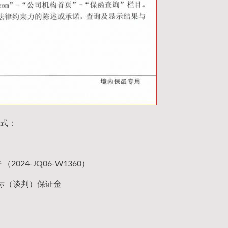
式：
24-JQ06-W1360）
标（谈判）保证金