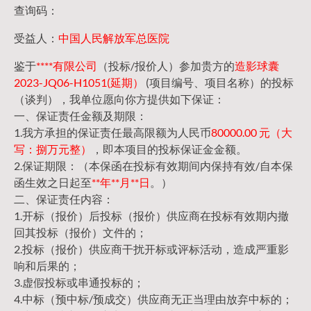
查询码：
受益人：
中国人民解放军总医院
鉴于
****有限公司
（投标/报价人）参加贵方的
造影球囊
2023-JQ06-H1051(延期）
(项目编号、项目名称）的投标
（谈判），我单位愿向你方提供如下保证：
一、保证责任金额及期限：
1.我方承担的保证责任最高限额为人民币
80000.00 元（大
写：捌万元整）
，即本项目的投标保证金金额。
2.保证期限：（本保函在投标有效期间内保持有效/自本保
函生效之日起至
**年**月**日
。）
二、保证责任内容：
1.开标（报价）后投标（报价）供应商在投标有效期内撤
回其投标（报价）文件的；
2.投标（报价）供应商干扰开标或评标活动，造成严重影
响和后果的；
3.虚假投标或串通投标的；
4.中标（预中标/预成交）供应商无正当理由放弃中标的；