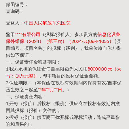
保函编号：
查询码：
受益人：
中国人民解放军总医院
鉴于
****有限公司
（投标/报价人）参加贵方的
信息化设备
保外维保（2024）（第三次）（2024-JQ06-F1055）
(项
目编号、项目名称）的投标（谈判），我单位愿向你方提
供如下保证：
一、保证责任金额及期限：
1.我方承担的保证责任最高限额为人民币
80000.00 元（大
写：捌万元整）
，即本项目的投标保证金金额。
2.保证期限：（本保函在投标有效期间内保持有效/自本保
函生效之日起至
**年**月**日
。）
二、保证责任内容：
1.开标（报价）后投标（报价）供应商在投标有效期内撤
回其投标（报价）文件的；
2.投标（报价）供应商干扰开标或评标活动，造成严重影
响和后果的；