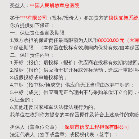
受益人：
中国人民解放军总医院
鉴于
****有限公司
（投标/报价人）参加贵方的
镍钛支架系统20
你方提供如下保证：
一、保证责任金额及期限：
1.我方承担的保证责任最高限额为人民币
80000.00 元
2.保证期限：（本保函在投标有效期间内保持有效/自本保
二、保证责任内容：
1.开标（报价）后投标（报价）供应商在投标有效期内撤
2.投标（报价）供应商干扰开标或评标活动，造成严重影响
3.虚假投标或串通投标的；
4.中标（预中标/预成交）供应商无正当理由放弃中标的；
5.中标（成交）供应商无正当理由不与采购单位订立合同
保证金的；
6.其他违反国家和军队法律法规行为的。
我单位在收到你方提交的本保函原件及符合上述条件的索赔
担保人（盖单位公章）：
深圳市信安工程担保有限公司
法定代表人（签字或盖章）或授权代表（签字）：