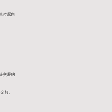
单位愿向
提交履约
赔金额。