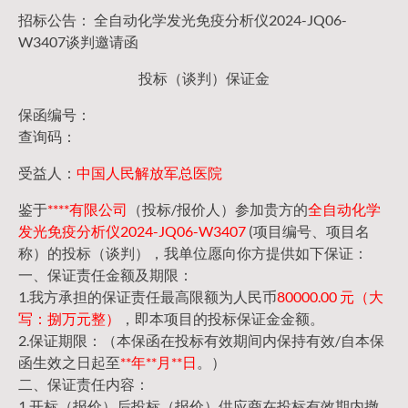
招标公告： 全自动化学发光免疫分析仪2024-JQ06-
W3407谈判邀请函
投标（谈判）保证金
保函编号：
查询码：
受益人：
中国人民解放军总医院
鉴于
****有限公司
（投标/报价人）参加贵方的
全自动化学
发光免疫分析仪2024-JQ06-W3407
(项目编号、项目名
称）的投标（谈判），我单位愿向你方提供如下保证：
一、保证责任金额及期限：
1.我方承担的保证责任最高限额为人民币
80000.00 元（大
写：捌万元整）
，即本项目的投标保证金金额。
2.保证期限：（本保函在投标有效期间内保持有效/自本保
函生效之日起至
**年**月**日
。）
二、保证责任内容：
1.开标（报价）后投标（报价）供应商在投标有效期内撤