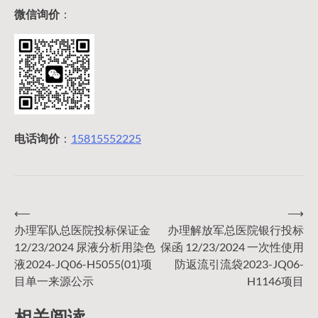
微信询价
：
电话询价
：
15815552225
⟵
⟶
文
办理军队总医院投标保证金
办理解放军总医院银行投标
12/23/2024 尿液分析用染色
保函 12/23/2024 一次性使用
章
液2024-JQ06-H5055(01)项
防返流引流袋2023-JQ06-
目单一来源公示
H1146项目
导
相关阅读