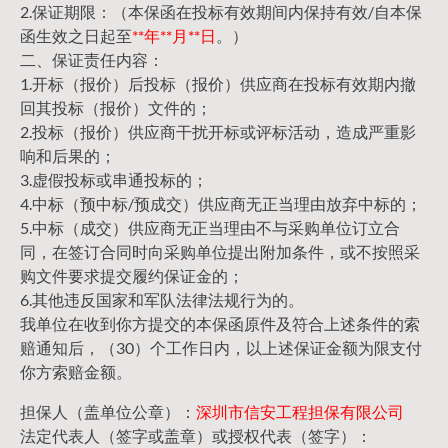
2.保证期限：（本保函在投标有效期间内保持有效/自本保
函生效之日起至
**年**月**日
。）
二、保证责任内容：
1.开标（报价）后投标（报价）供应商在投标有效期内撤
回其投标（报价）文件的；
2.投标（报价）供应商干扰开标或评标活动，造成严重影
响和后果的；
3.虚假投标或串通投标的；
4.中标（预中标/预成交）供应商无正当理由放弃中标的；
5.中标（成交）供应商无正当理由不与采购单位订立合
同，在签订合同时向采购单位提出附加条件，或不按照采
购文件要求提交履约保证金的；
6.其他违反国家和军队法律法规行为的。
我单位在收到你方提交的本保函原件及符合上述条件的索
赔通知后，（30）个工作日内，以上述保证金额为限支付
你方索赔金额。
担保人（盖单位公章）：
深圳市信安工程担保有限公司
法定代表人（签字或盖章）或授权代表（签字）：