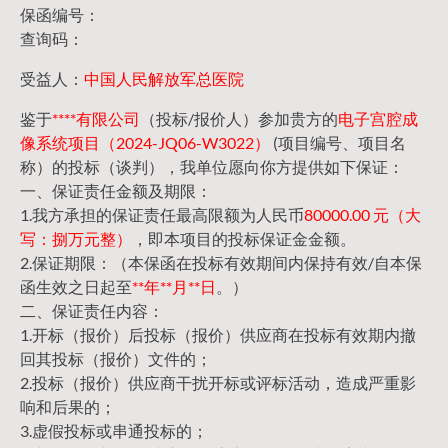
保函编号：
查询码：
受益人：
中国人民解放军总医院
鉴于
****有限公司
（投标/报价人）参加贵方的
电子宫腔成
像系统项目（2024-JQ06-W3022）
(项目编号、项目名
称）的投标（谈判），我单位愿向你方提供如下保证：
一、保证责任金额及期限：
1.我方承担的保证责任最高限额为人民币
80000.00 元（大
写：捌万元整）
，即本项目的投标保证金金额。
2.保证期限：（本保函在投标有效期间内保持有效/自本保
函生效之日起至
**年**月**日
。）
二、保证责任内容：
1.开标（报价）后投标（报价）供应商在投标有效期内撤
回其投标（报价）文件的；
2.投标（报价）供应商干扰开标或评标活动，造成严重影
响和后果的；
3.虚假投标或串通投标的；